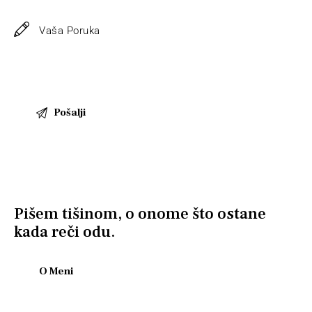
Pišem tišinom, o onome što ostane
kada reči odu.
O Meni